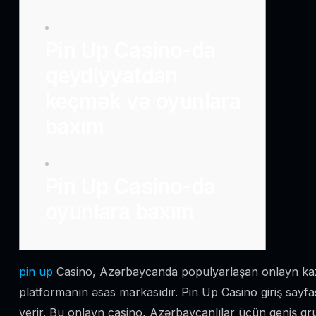
Pin Up Casino-da
qeydiyyatdan
keçmək və oyunlara
baxım
Pin Up Casino-da
oyunlara baxım
pin up
Casino, Azərbaycanda populyarlaşan onlayn kazin
platformanın əsas markasıdır. Pin Up Casino giriş sayfa
verir. Bu onlayn casino, Azərbaycanlılar üçün geniş qrup