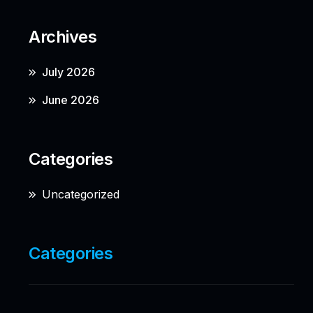
Archives
July 2026
June 2026
Categories
Uncategorized
Categories