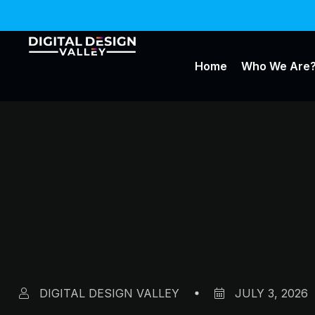
Home
Who We Are
DIGITAL DESIGN VALLEY
JULY 3, 2026