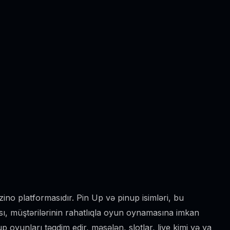
o platformasıdır. Pin Up və pinup isimləri, bu
sı, müştərilərinin rahatlıqla oyun oynamasına imkan
 oyunları təqdim edir, məsələn, slotlar, live kimi və ya